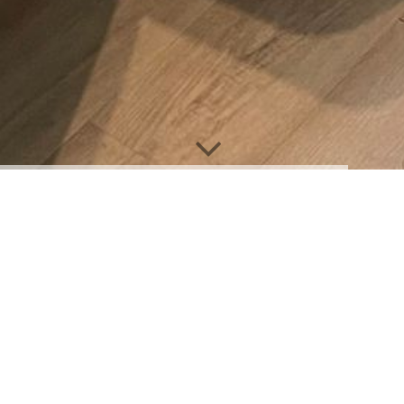
PREISE für Übernachtungen
Nachfolgend finden Sie die Mietpreise für unsere
Ferienwohnung.
WLAN, Handtücher und Bettwäsche sind inklusive.
Haustiere nach Absprache gestattet.